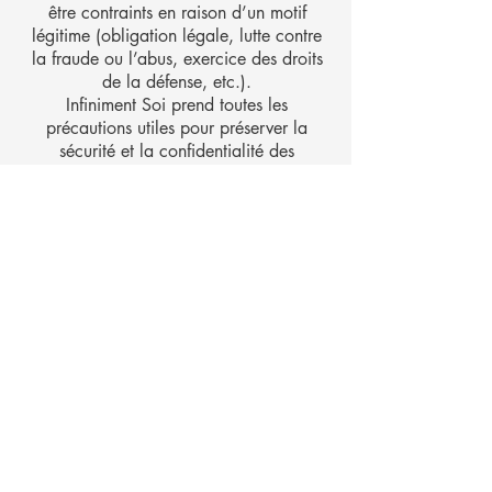
être contraints en raison d’un motif
légitime (obligation légale, lutte contre
la fraude ou l’abus, exercice des droits
de la défense, etc.).
Infiniment Soi prend toutes les
précautions utiles pour préserver la
sécurité et la confidentialité des
données et notamment, empêcher
qu’elles soient déformées,
endommagées, ou que des tiers non
autorisés y aient accès. Les sous-
traitants s’engagent également à
respecter la sécurité et la
confidentialité des données.
Conformément à la loi informatique et
libertés du 6 janvier 1978 et au
Règlement Européen (RGPD)
2016/679 du 27 avril 2016
(applicable à partir du 25 mai 2018),
vous bénéficiez d’un droit d’accès, de